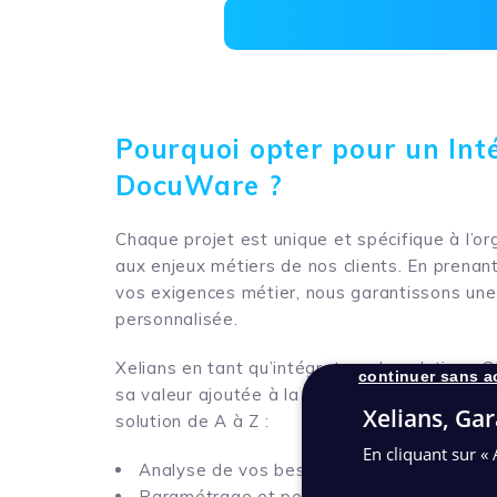
Pourquoi opter pour un Int
DocuWare ?
Chaque projet est unique et spécifique à l’or
aux enjeux métiers de nos clients. En prena
vos exigences métier, nous garantissons une
personnalisée.
Xelians en tant qu’intégrateur de solutions
continuer sans a
sa valeur ajoutée à la solution DocuWare en
Xelians, Gar
solution de A à Z :
En cliquant sur « 
Analyse de vos besoins
Paramétrage et personnalisation du logici