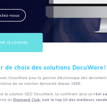
ctez-nous
UR LE LOGICIEL
eur de choix des solutions DocuWare !
avec DocuWare pour la gestion électronique des documents
ustesse de sa solution éprouvée depuis 1988.
re la solution GED DocuWare, lui conférant ainsi un
réel sa
rtie du
Diamond Club
, soit le top 10 des meilleurs vend