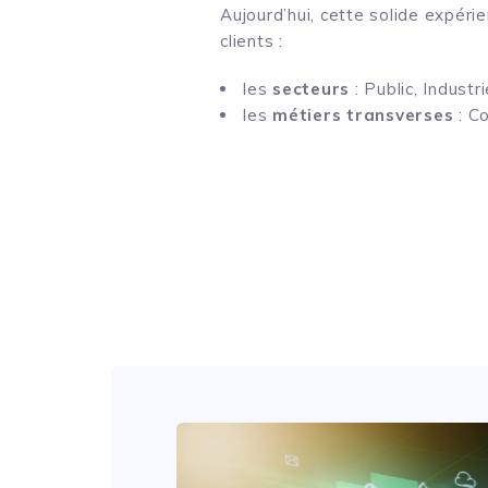
Aujourd’hui, cette solide expér
clients :
les
secteurs
: Public, Industr
les
métiers transverses
: C