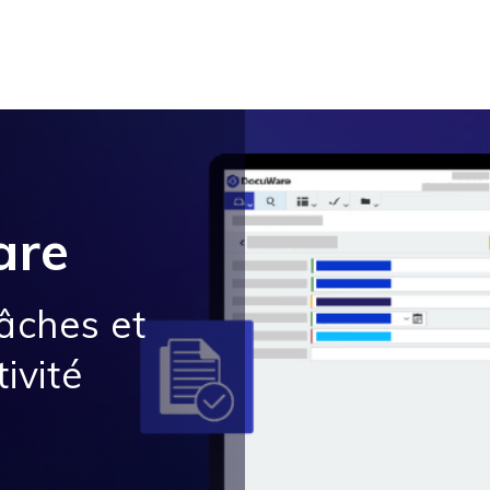
are
âches et
ivité