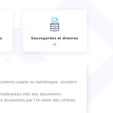
ez
Sauvegardez et éliminez
sant que seules les versions les plus
ents automatisée (ex. validation des
ter aussi bien les fichiers PDF, Word,
ocuments papier ou numériques, courriers
on automatique après la période de
e de document etc.) rapide et précis
rs (ex. dossiers RH ou juridiques) avec
étadonnées clés des documents
rdinateur, mobile) et depuis n’importe où
 documents par l’IA selon des critères
rmes aux normes légales, garantissant
nte ou les retards de tâches à effectuer
imultanée entre plusieurs utilisateurs,
stiques des flux documentaires pour une