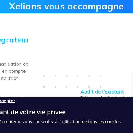
Xelians vous accompagne
égrateur
ganisation et
nt en compte
 solution
 GED apporte
ccepter
 déployant la
ant de votre vie privée
Accepter », vous consentez à l'utilisation de tous les cookies.
el