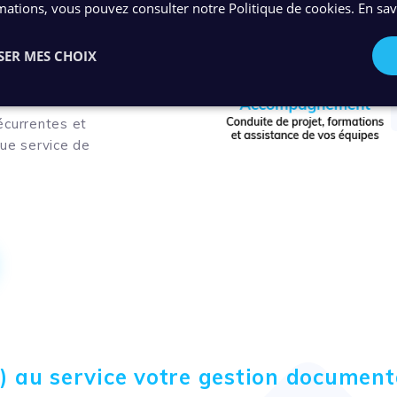
mations, vous pouvez consulter notre Politique de cookies.
En sav
astructures IT
SER MES CHOIX
nique
écurrentes et
que service de
(IA) au service votre gestion document