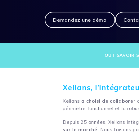
Demandez une démo
Conta
TOUT SAVOIR S
Xelians, l’intégrat
Xelians
a choisi de collaborer
périmètre fonctionnel et la rob
Depuis 25 années, Xelians intèg
sur le marché.
Nous faisons pa