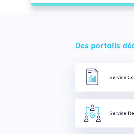
vue d’ensemble des per
Des portails dé
Service Co
Service R