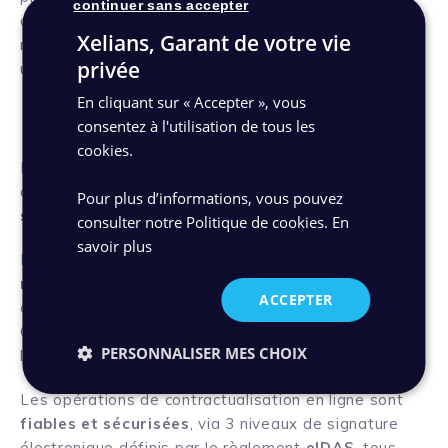
continuer sans accepter
directement sur la
satisfaction client
. Cette
Xelians, Garant de votre vie
modernisation du parcours client renvoie également
privée
une
image innovante
de l’entreprise.
En cliquant sur « Accepter », vous
consentez à l'utilisation de tous les
5. Garantir la conformité réglementaire
cookies.
En dématérialisant le processus de
contractualisation, l’entreprise
assure l’identité du
Pour plus d’informations, vous pouvez
signataire et l’intégrité du document
.
consulter notre Politique de cookies.
En
savoir plus
Les entreprises remplissent ainsi leurs
obligations
réglementaires
, notamment en matière de
ACCEPTER
connaissance de la clientèle (KYC, Know Your
Customer) et de respect du Règlement Général sur
PERSONNALISER MES CHOIX
la Protection des Données Personnelles (RGPD).
Les opérations de contractualisation en ligne sont
fiables et sécurisées
, via 3 niveaux de signature
électronique définis par le règlement
eIDAS
, tous