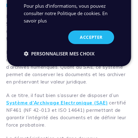
De la GED à l’archivage électronique
Pour plus d’informations, vous pouvez
consulter notre Politique de cookies.
En
La Gestion électronique des documents (GED) et le
savoir plus
Système d’archivage électronique (SAE) sont
souvent confondus, mais en réalité, ces deux outils
ACCEPTER
fonctionnent de manière complémentaire !
En effet, la GED permet de classer les documents
PERSONNALISER MES CHOIX
dématérialisés et joue un rôle de producteur
d’archives numériques. Quant au SAE, ce système
permet de conserver les documents et les archiver
en préservant leur valeur juridique.
A ce titre, il faut bien s’assurer de disposer d’un
Système d’Archivage Electronique (SAE)
certifié
NF461 (NF 42-013 et ISO 14641) permettant de
garantir l’intégrité des documents et de définir leur
force probatoire.