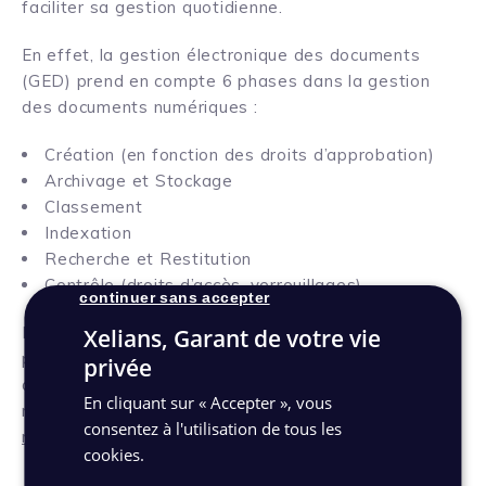
faciliter sa gestion quotidienne.
En effet, la gestion électronique des documents
(GED) prend en compte 6 phases dans la gestion
des documents numériques :
Création (en fonction des droits d’approbation)
Archivage et Stockage
Classement
Indexation
Recherche et Restitution
Contrôle (droits d’accès, verrouillages)
continuer sans accepter
Bien qu’indispensables dans la mise en place d’un
Xelians, Garant de votre vie
projet de GED, ces étapes doivent être
privée
accompagnées par la réalisation d’une véritable
En cliquant sur « Accepter », vous
méthodologie de travail permettant de
tirer le
consentez à l'utilisation de tous les
meilleur parti d’une solution de GED
.
cookies.