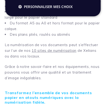
Des documents grands formats (affiches, posters,
dessins, journaux)
PERSONNALISER MES CHOIX
Du format A2 au format A0, jusqu’à 36 pouces de
large pour le papier standard
Du format A5 au A0 et hors format pour le papier
calque.
Des plans pliés, roulés ou abimés
La numérisation de vos documents peut s’effectuer
sur l’un de nos
10 sites de numérisation
de Xelians
ou dans vos locaux.
Grâce à notre savoir-faire et nos équipements, nous
pouvons vous offrir une qualité et un traitement
d’image inégalables.
Transformez l’ensemble de vos documents
papier en atouts numériques avec la
numérisation fidèle.