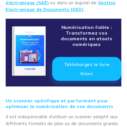
électronique (SAE)
ou dans un logiciel de
Gestion
Electronique de Documents (GED)
…
Numérisation fidèle :
Transformez vos
documents en atouts
numériques
Téléchargez le livre
blanc
Un scanner spécifique et performant pour
optimiser la numérisation de vos documents
Il est indispensable d’utiliser un scanner adapté aux
différents formats de plan ou de documents grands