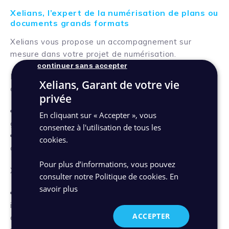
Xelians, l’expert de la numérisation de plans ou
documents grands formats
Xelians vous propose un accompagnement sur
mesure dans votre projet de numérisation.
continuer sans accepter
Nous vous proposons une solution qui répond à deux
Xelians, Garant de votre vie
objectifs :
privée
Conserver l’intégrité de vos plans et documents
En cliquant sur « Accepter », vous
grands formats
consentez à l'utilisation de tous les
Obtenir une version dématérialisée de haute
cookies.
qualité
Pour plus d’informations, vous pouvez
Xelians peut numériser :
consulter notre Politique de cookies.
En
savoir plus
Un grand nombre de formats de plans (techniques
industrielles, de géomètres, cadastraux, d’urbanisme,
ACCEPTER
d’architecture)