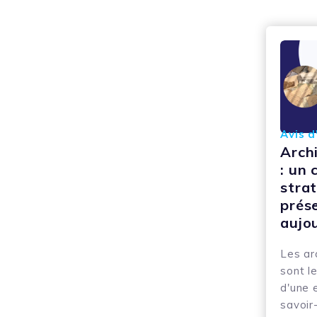
Avis d
Arch
: un 
stra
prés
aujo
Les ar
sont le
d'une 
savoir-