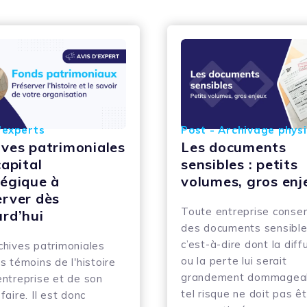
'experts
Post - Archivage phys
ives patrimoniales
Les documents
capital
sensibles : petits
tégique à
volumes, gros enj
erver dès
Toute entreprise conse
urd’hui
des documents sensible
c’est-à-dire dont la diff
chives patrimoniales
ou la perte lui serait
s témoins de l'histoire
grandement dommageab
entreprise et de son
tel risque ne doit pas ê
faire. Il est donc