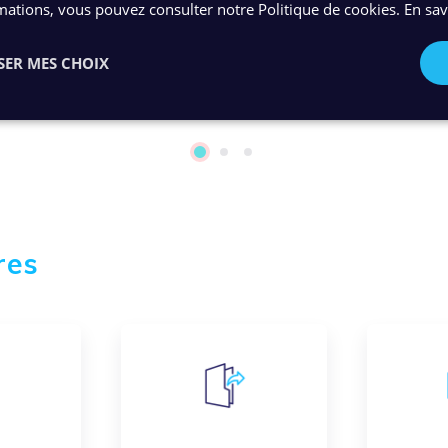
standards les plus exigeants
mations, vous pouvez consulter notre Politique de cookies.
En sav
SER MES CHOIX
1
2
3
res