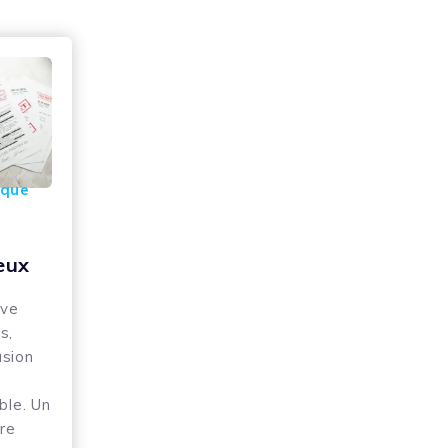
ique
eux
rve
s,
usion
le. Un
tre