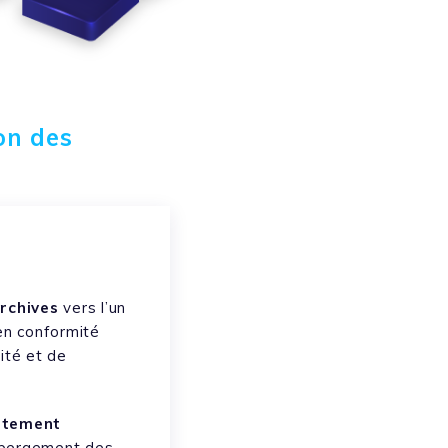
on des
archives
vers l’un
en conformité
ité et de
autement
ébergement des