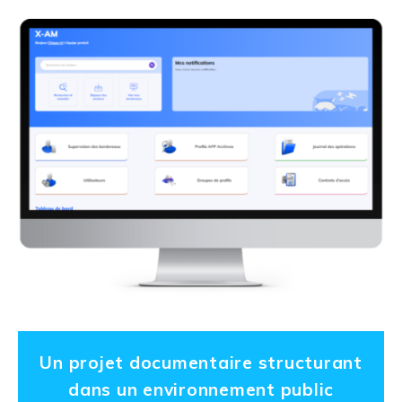
Un projet documentaire structurant
dans un environnement public