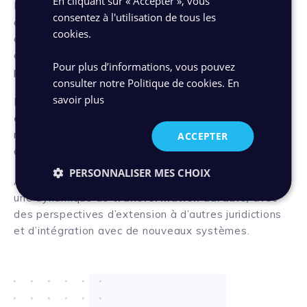
En cliquant sur « Accepter », vous
La solution est utilisée quotidiennement pour la
consentez à l'utilisation de tous les
consultation des archives électroniques, notamment
cookies.
celles issues de la PPN, et s’appuie sur plusieurs
centres d’archives pour la gestion des fonds
Pour plus d’informations, vous pouvez
physiques.
consulter notre Politique de cookies.
En
savoir plus
Le projet a également nécessité une
homologation
de sécurité de niveau étatique,
confirmant la
robustesse de la solution et sa capacité à répondre
ACCEPTER
aux exigences des systèmes sensibles.
PERSONNALISER MES CHOIX
Au-delà de sa mise en œuvre, AXONE s’inscrit dans
une dynamique de
transformation durable,
avec
des perspectives d’extension à d’autres juridictions
et d’intégration avec de nouveaux systèmes.