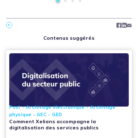
1
2
3
4
Facebo
Link
Ma
Contenus suggérés
Post - Archivage électronique - Archivage
physique - GEC - GED
Comment Xelians accompagne la
digitalisation des services publics