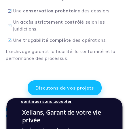
Une
conservation probatoire
des dossiers,
Un
accès strictement contrôlé
selon les
juridictions,
Une
traçabilité complète
des opérations.
L’archivage garantit la fiabilité, la conformité et la
performance des processus.
Discutons de vos projets
continuer sans accepter
Une solution d’archivage sécurisée,
Xelians, Garant de votre vie
opérationnelle et inscrite dans la durée
privée