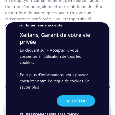
En s’appuyant sur un modèle open source, Maarch
Courrier répond également aux ambitions de l’État
en matière de numérique souverain, avec une
transparence renforcée, une interopérabilité
optimale et une maîtrise durable des coûts.
continuer sans accepter
Xelians, Garant de votre vie
Lire le communiqué de presse
privée
En cliquant sur « Accepter », vous
consentez à l'utilisation de tous les
Découvrez Maarch Courrier
cookies.
Pour plus d’informations, vous pouvez
consulter notre Politique de cookies.
En
savoir plus
Facebo
Link
Ma
Autres actualités
ACCEPTER
PERSONNALISER MES CHOIX