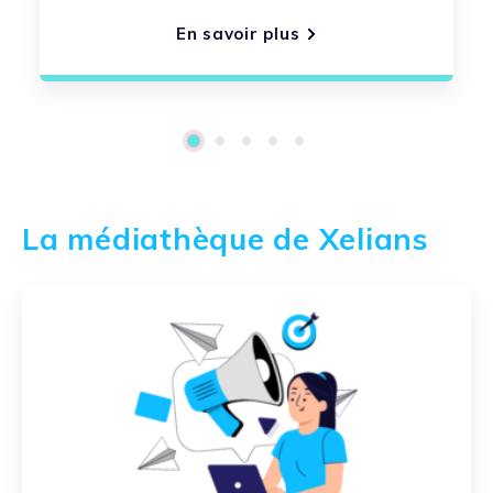
En savoir plus
1
2
3
4
5
La médiathèque de Xelians