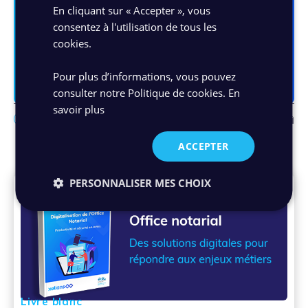
Valider
En cliquant sur « Accepter », vous
consentez à l'utilisation de tous les
cookies.
Pour plus d’informations, vous pouvez
consulter notre Politique de cookies.
En
savoir plus
Facebo
Link
Ma
ACCEPTER
Contenus suggérés
PERSONNALISER MES CHOIX
Livre blanc