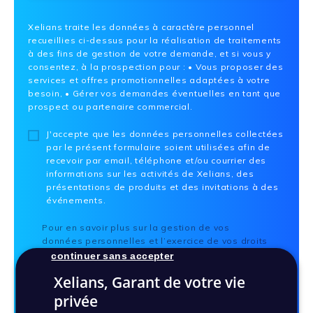
Xelians traite les données à caractère personnel
recueillies ci-dessus pour la réalisation de traitements
à des fins de gestion de votre demande, et si vous y
consentez, à la prospection pour : • Vous proposer des
services et offres promotionnelles adaptées à votre
besoin, • Gérer vos demandes éventuelles en tant que
prospect ou partenaire commercial.
J'accepte que les données personnelles collectées
par le présent formulaire soient utilisées afin de
recevoir par email, téléphone et/ou courrier des
informations sur les activités de Xelians, des
présentations de produits et des invitations à des
événements.
Pour en savoir plus sur la gestion de vos
données personnelles et l’exercice de vos droits
« informatiques et libertés », reportez-vous à
continuer sans accepter
notre
Politique de confidentialité
.
Xelians, Garant de votre vie
privée