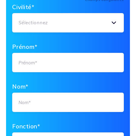
Civilité*
leave
this
field
Sélectionnez
empty.
Prénom*
Nom*
Fonction*