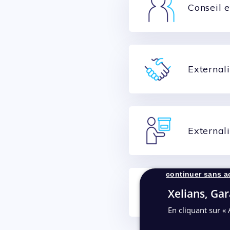
Conseil 
Externali
External
continuer sans a
Archivag
Xelians, Gar
En cliquant sur « 