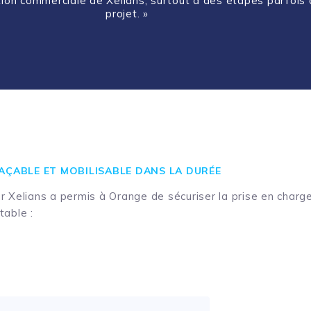
ation commerciale de Xelians, surtout à des étapes parfois 
projet. »
AÇABLE ET MOBILISABLE DANS LA DURÉE
 Xelians a permis à Orange de sécuriser la prise en charg
table :