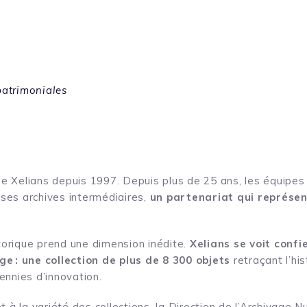
patrimoniales
 de Xelians depuis 1997. Depuis plus de 25 ans, les équip
 ses archives intermédiaires,
un partenariat qui représen
torique prend une dimension inédite.
Xelians se voit confi
ge :
une collection de plus de 8 300 objets
retraçant l’hi
nnies d’innovation.
 à la variété des collections, la Direction de l’Archivage