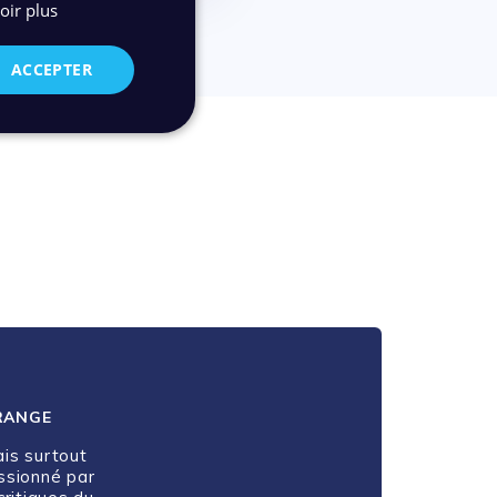
oir plus
ACCEPTER
RANGE
is surtout
essionné par