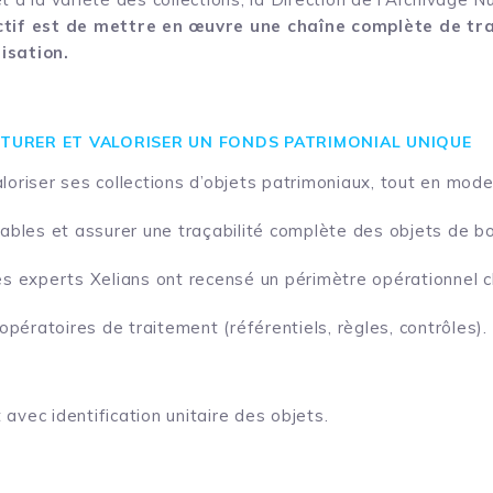
ctif est de mettre en œuvre une chaîne complète de tra
isation.
UCTURER ET VALORISER UN FONDS PATRIMONIAL UNIQUE
oriser ses collections d’objets patrimoniaux, tout en mode
bles et assurer une traçabilité complète des objets de bo
s experts Xelians ont recensé un périmètre opérationnel cla
pératoires de traitement (référentiels, règles, contrôles).
avec identification unitaire des objets.