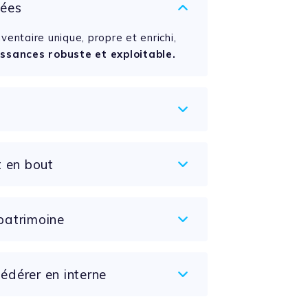
nées
entaire unique, propre et enrichi,
ssances robuste et exploitable.
t en bout
 patrimoine
fédérer en interne