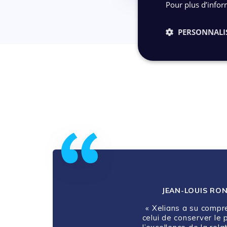
Pour plus d’infor
PERSONNALI
JEAN-LOUIS RO
« Xelians a su compr
celui de conserver le 