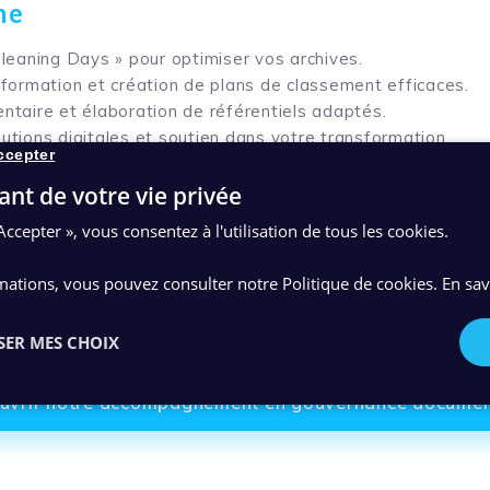
me
Cleaning Days » pour optimiser vos archives.
nformation et création de plans de classement efficaces.
ntaire et élaboration de référentiels adaptés.
utions digitales et soutien dans votre transformation
ccepter
 l’occasion idéale pour découvrir les expertises de notre é
ant de votre vie privée
s défis en matière de digitalisation.
Accepter », vous consentez à l'utilisation de tous les cookies.
 présent, nous vous attendons nombreux 👇
mations, vous pouvez consulter notre Politique de cookies.
En sav
S’inscire à la table ronde
SER MES CHOIX
uvrir notre accompagnement en gouvernance documen