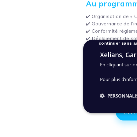
Au program
✔️ Organisation de « 
✔️ Gouvernance de l’i
✔️ Conformité régleme
✔️ Déploiement de sol
continuer sans a
Cette table ronde est
Xelians, Gar
échanger autour de vo
En cliquant sur « 
Inscrivez-vous dès à
Pour plus d’infor
PERSONNALI
Déco