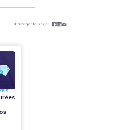
Facebook
Linkedin
Mail
Partager la page:
ique
durées
os