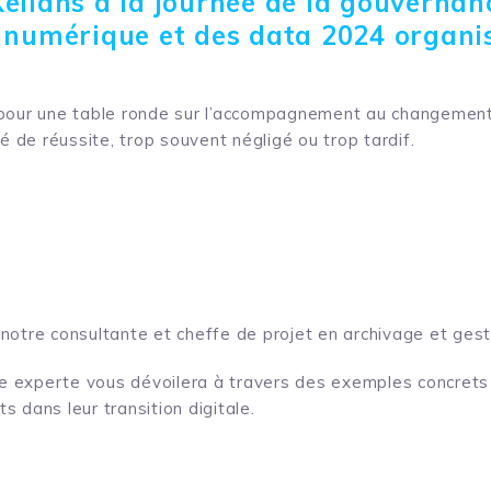
elians à la journée de la gouvernan
n numérique et des data 2024 organi
 pour une table ronde sur l’accompagnement au changement
lé de réussite, trop souvent négligé ou trop tardif.
 notre consultante et cheffe de projet en archivage et ges
e experte vous dévoilera à travers des exemples concret
 dans leur transition digitale.