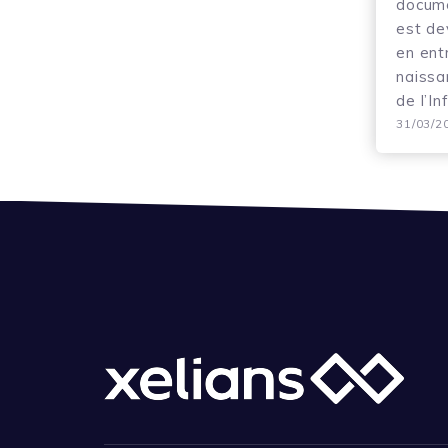
docume
est de
en ent
naissa
de l’In
31/03/2