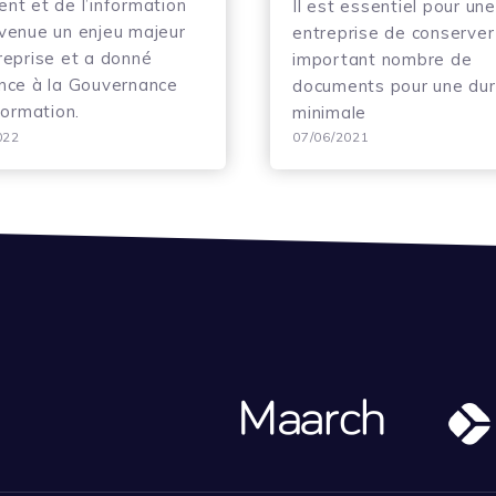
nt et de l’information
Il est essentiel pour une
venue un enjeu majeur
entreprise de conserver
reprise et a donné
important nombre de
nce à la Gouvernance
documents pour une du
formation.
minimale
022
07/06/2021