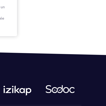
 un
rée