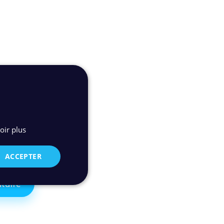
quipe Conseil et
oir plus
ACCEPTER
taire