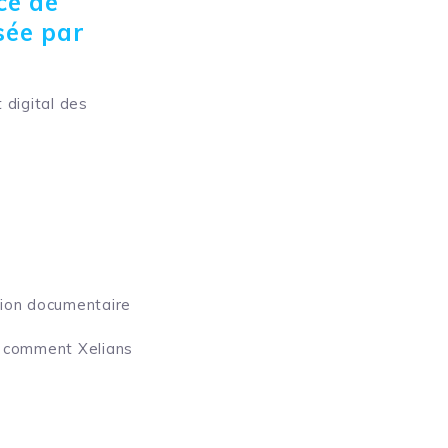
ce de
sée par
 digital des
tion documentaire
s comment Xelians