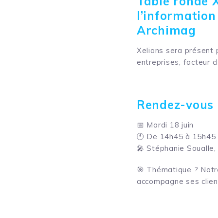
Table ronde X
l’informatio
Archimag
Xelians sera présent
entreprises, facteur c
Rendez-vous
📅 Mardi 18 juin
🕚 De 14h45 à 15h45
🎤 Stéphanie Soualle,
🎯 Thématique ? Notr
accompagne ses clients