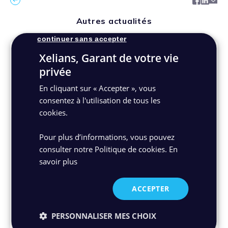
Facebo
Link
Ma
Autres actualités
continuer sans accepter
Xelians, Garant de votre vie
privée
En cliquant sur « Accepter », vous
consentez à l'utilisation de tous les
cookies.
Webinar
Pour plus d’informations, vous pouvez
Webinar : Comment se préparer aux
consulter notre Politique de cookies.
En
nouveautés impulsées par la loi finance 2024
savoir plus
dans le secteur de l’immobilier ?
En 2024, toutes les entreprises devront être
ACCEPTER
en capacité de recevoir et d'émettre des factures
au format électronique..
PERSONNALISER MES CHOIX
28/06/2023