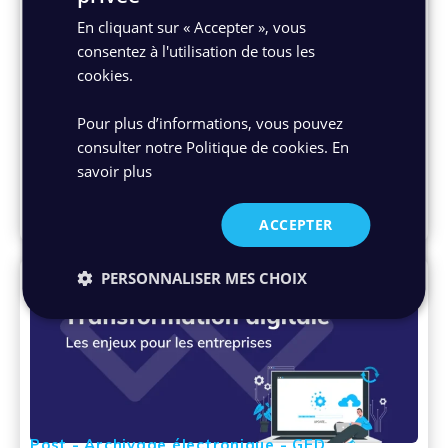
En cliquant sur « Accepter », vous
consentez à l'utilisation de tous les
Livre blanc
cookies.
Les Ressources Humaines, une fonction clé
de la transformation digitale !
Pour plus d’informations, vous pouvez
consulter notre Politique de cookies.
En
Téléchargez notre Livre Blanc sur comment réussir
savoir plus
la transformation digitale des ressources
humaines ! Enjeux, contexte, solutions...
02/12/2020
ACCEPTER
PERSONNALISER MES CHOIX
Post - Archivage électronique - GED