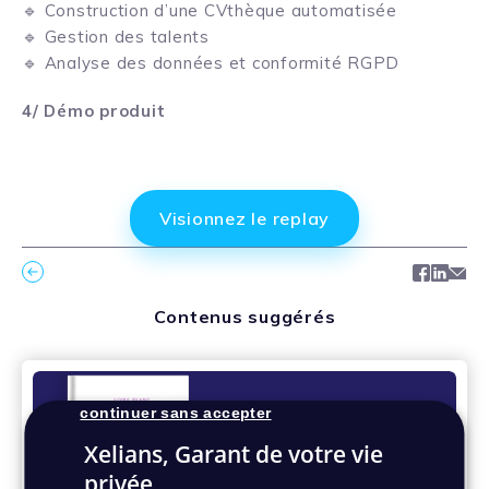
🔹 Construction d’une CVthèque automatisée
🔹 Gestion des talents
🔹 Analyse des données et conformité RGPD
4/ Démo produit
Visionnez le replay
Facebo
Link
Ma
Contenus suggérés
continuer sans accepter
Xelians, Garant de votre vie
privée