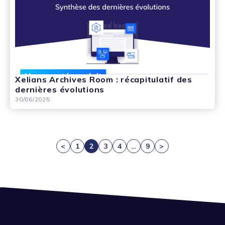
Xelians Archives Room : récapitulatif des
dernières évolutions
30/06/2025
<
1
2
3
4
…
9
>