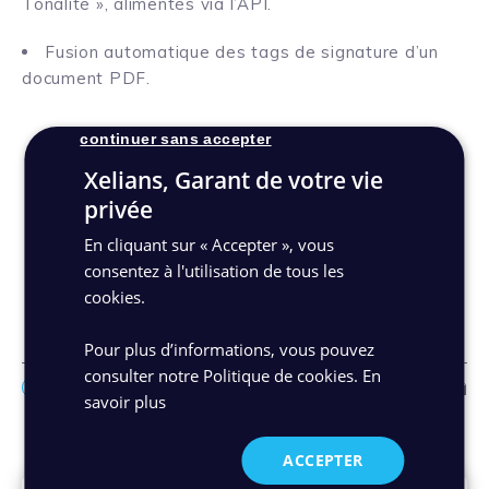
Tonalité », alimentés via l’API.
Fusion automatique des tags de signature d’un
document PDF.
continuer sans accepter
Xelians, Garant de votre vie
Découvrez la release note
privée
En cliquant sur « Accepter », vous
Découvrez Maarch Courrier
consentez à l'utilisation de tous les
cookies.
Pour plus d’informations, vous pouvez
consulter notre Politique de cookies.
En
Facebo
Link
Ma
savoir plus
Autres actualités
ACCEPTER