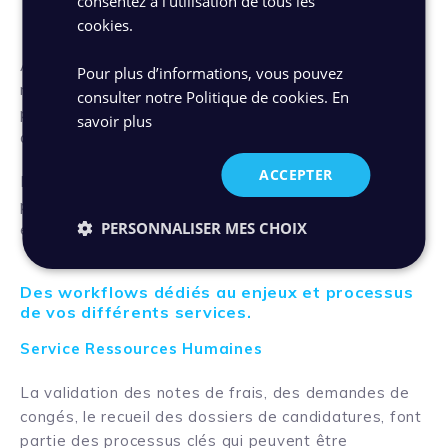
consentez à l'utilisation de tous les
accompagnez le changement
cookies.
Afin de favoriser la bonne prise en main de l’outil,
Pour plus d’informations, vous pouvez
rédigez la procédure associée à votre nouveau
consulter notre Politique de cookies.
En
processus et formez tous les utilisateurs concernés
savoir plus
afin qu’ils disposent de consignes claires.
ACCEPTER
Prévoyez une assistance lors du lancement afin de
pouvoir répondre aux questions et de lever les
PERSONNALISER MES CHOIX
éventuelles résistances face à ce changement.
Des workflows dédiés au enjeux et processus
de vos différents services.
Service Ressources Humaines
La validation des notes de frais, des demandes de
congés, le recueil des dossiers de candidatures, font
partie des processus clés qui peuvent être