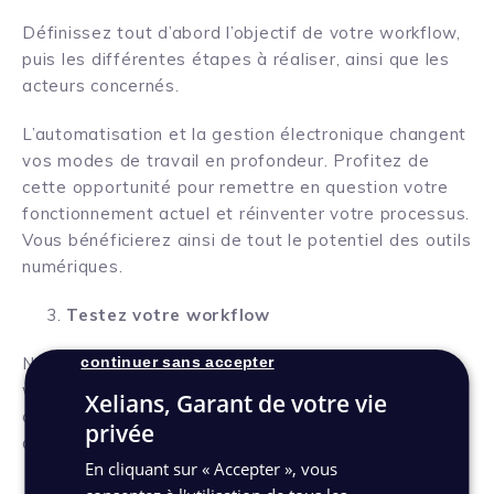
Définissez tout d’abord l’objectif de votre workflow,
puis les différentes étapes à réaliser, ainsi que les
acteurs concernés.
L’automatisation et la gestion électronique changent
vos modes de travail en profondeur. Profitez de
cette opportunité pour remettre en question votre
fonctionnement actuel et réinventer votre processus.
Vous bénéficierez ainsi de tout le potentiel des outils
numériques.
Testez votre workflow
continuer sans accepter
N’oubliez pas cette phase de test afin de valider le
workflow mis en œuvre, de l’adapter si besoin pour
Xelians, Garant de votre vie
coller aux besoins de vos collaborateurs et de
privée
détecter les éventuels oublis.
En cliquant sur « Accepter », vous
Formalisez le nouveau mode de travail et