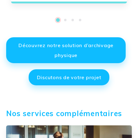
1
2
3
4
Découvrez notre solution d’archivage
physique
Discutons de votre projet
Nos services complémentaires