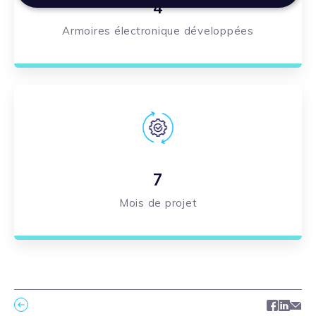
4
Armoires électronique développées
7
Mois de projet
Facebo
Link
Ma