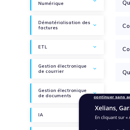
Qu
Numérique
Dématérialisation des
Co
factures
ETL
Co
Gestion électronique
de courrier
Qu
Gestion électronique
de documents
continuer sans a
Xelians, Gar
IA
En cliquant sur « 