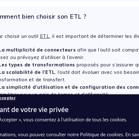
mment bien choisir son ETL ?
r choisir un outil
ETL
, il est important de déterminer les é
La multiplicité de connecteurs
afin que l’outil soit comp
lisez ou prévoyez d’utiliser à l’avenir.
Les types de transformations
proposés pour s’assurer qu
La scalabilité de l’ETL
, l’outil doit évoluer avec vos bes
nsformation et de transfert.
La simplicité d’utilisation et de configuration des con
amétrer pour un gain de temps et d’efficacité.
ccepter
L’UX design et un reporting des opérations
, cela permet
ant de votre vie privée
efficace pour superviser facilement les flux et corriger rap
Accepter », vous consentez à l'utilisation de tous les cookies.
Découvrez notre solution Xeli
mations, vous pouvez consulter notre Politique de cookies.
En sav