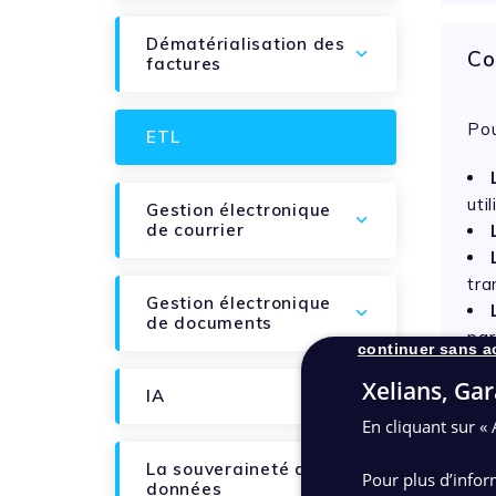
Dématérialisation des
Co
factures
1
Pou
ETL
uti
Gestion électronique
de courrier
tra
Gestion électronique
de documents
par
continuer sans a
Xelians, Gar
et 
IA
En cliquant sur « 
La souveraineté des
Pour plus d’infor
données