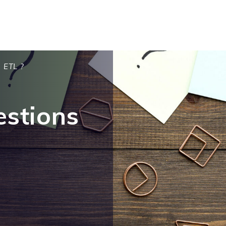
 ETL ?
estions