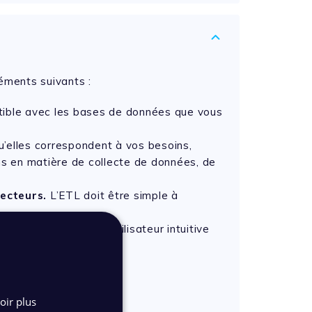
léments suivants :
atible avec les bases de données que vous
’elles correspondent à vos besoins,
oins en matière de collecte de données, de
necteurs.
L’ETL doit être simple à
 d’avoir un parcours utilisateur intuitive
idement les erreurs.
ans Data Hub
oir plus