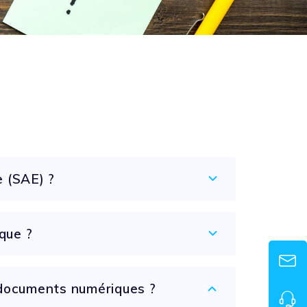
e (SAE) ?
que ?
 documents numériques ?