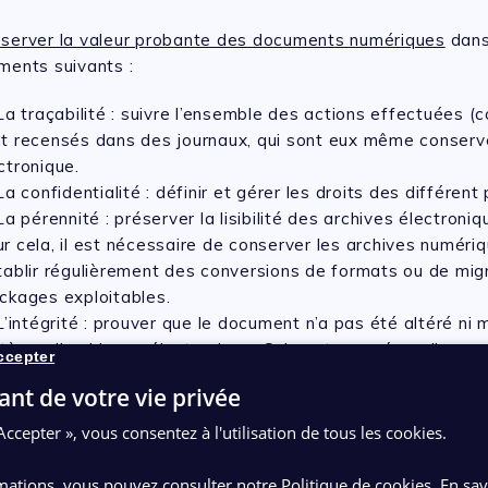
server la valeur probante des documents numériques
dans
ments suivants :
La traçabilité : suivre l’ensemble des actions effectuées (
t recensés dans des journaux, qui sont eux même conserv
ctronique.
La confidentialité : définir et gérer les droits des différent p
La pérennité : préserver la lisibilité des archives électron
r cela, il est nécessaire de conserver les archives numéri
tablir régulièrement des conversions de formats ou de mi
ckages exploitables.
L’intégrité : prouver que le document n’a pas été altéré ni 
tème d’archivage électronique. Cela est assuré par l’appos
ccepter
ne signature électronique, et d’un calcul d’empreinte numér
ant de votre vie privée
La réversibilité : récupérer à tout moment l’ensemble de vo
ments associés (données, journaux, empreintes, …).
Accepter », vous consentez à l'utilisation de tous les cookies.
mations, vous pouvez consulter notre Politique de cookies.
En sav