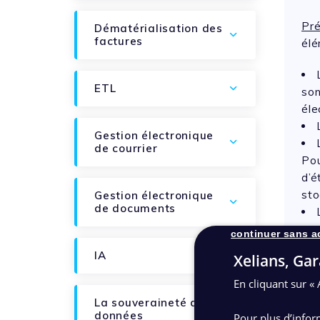
1
Pré
Dématérialisation des
factures
élé
ETL
son
éle
Gestion électronique
de courrier
Pou
d’é
sto
Gestion électronique
de documents
sys
continuer sans a
d’u
IA
Xelians, Gar
élé
En cliquant sur « 
La souveraineté des
données
Pour plus d’infor