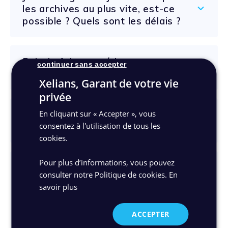
les archives au plus vite, est-ce
possible ? Quels sont les délais ?
Puis-je faire numériser mes
continuer sans accepter
documents dans mes locaux ?
Xelians, Garant de votre vie
privée
Puis-je faire numériser seulement
En cliquant sur « Accepter », vous
une partie de mes documents ?
consentez à l'utilisation de tous les
cookies.
Pour plus d’informations, vous pouvez
Que deviennent mes documents
consulter notre Politique de cookies.
En
papier une fois numérisés ?
savoir plus
1
Une fois vos archives numérisées vous
ACCEPTER
décidez du sort de vos documents papier.