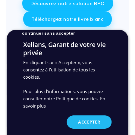
Découvrez notre solution BPO
Téléchargez notre livre blanc
continuer sans accepter
Xelians, Garant de votre vie
Quel est le lien entre BPO et IDP
privée
chez Xelians ?
En cliquant sur « Accepter », vous
consentez à l'utilisation de tous les
cookies.
Qu’est-ce que l’IDP (Intelligent
Document Processing) ?
Pour plus d’informations, vous pouvez
consulter notre Politique de cookies.
En
savoir plus
En quoi l’IDP est-il différent de
l’OCR ou de la LAD ?
ACCEPTER